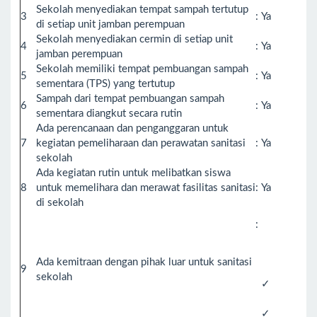
Sekolah menyediakan tempat sampah tertutup
3
:
Ya
di setiap unit jamban perempuan
Sekolah menyediakan cermin di setiap unit
4
:
Ya
jamban perempuan
Sekolah memiliki tempat pembuangan sampah
5
:
Ya
sementara (TPS) yang tertutup
Sampah dari tempat pembuangan sampah
6
:
Ya
sementara diangkut secara rutin
Ada perencanaan dan penganggaran untuk
7
kegiatan pemeliharaan dan perawatan sanitasi
:
Ya
sekolah
Ada kegiatan rutin untuk melibatkan siswa
8
untuk memelihara dan merawat fasilitas sanitasi
:
Ya
di sekolah
:
Ada kemitraan dengan pihak luar untuk sanitasi
9
sekolah
✓
✓