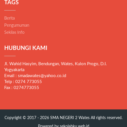
TAGS
Berita
Pengumuman
Sekilas Info
HUBUNGI KAMI
Jl. Wahid Hasyim, Bendungan, Wates, Kulon Progo, D.I.
Yogyakarta
Email : smadawates@yahoo.co.id
Telp : 0274 773055
Fax : 0274773055
Copyright © 2017 - 2026
SMA NEGERI 2 Wates
All rights reserved.
Powered by
sekolahku.web.id