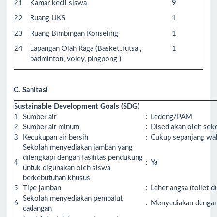
21
Kamar kecil siswa
9
22
Ruang UKS
1
23
Ruang Bimbingan Konseling
1
24
Lapangan Olah Raga (Basket,.futsal,
1
badminton, voley, pingpong )
C. Sanitasi
Sustainable Development Goals (SDG)
1
Sumber air
:
Ledeng/PAM
2
Sumber air minum
:
Disediakan oleh sek
3
Kecukupan air bersih
:
Cukup sepanjang wa
Sekolah menyediakan jamban yang
dilengkapi dengan fasilitas pendukung
4
:
Ya
untuk digunakan oleh siswa
berkebutuhan khusus
5
Tipe jamban
:
Leher angsa (toilet 
Sekolah menyediakan pembalut
6
:
Menyediakan dengan 
cadangan