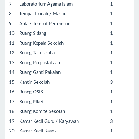
7
Laboratorium Agama Islam
1
8
Tempat Ibadah / Masjid
1
9
Aula / Tempat Pertemuan
1
10
Ruang Sidang
1
11
Ruang Kepala Sekolah
1
12
Ruang Tata Usaha
1
13
Ruang Perpustakaan
1
14
Ruang Ganti Pakaian
1
15
Kantin Sekolah
3
16
Ruang OSIS
1
17
Ruang Piket
1
18
Ruang Komite Sekolah
1
19
Kamar Kecil Guru / Karyawan
3
20
Kamar Kecil Kasek
1