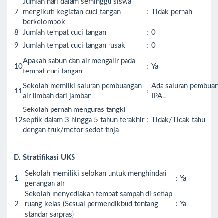
Jumlah hari dalam seminggu siswa
7
mengikuti kegiatan cuci tangan
:
Tidak pernah
berkelompok
8
Jumlah tempat cuci tangan
:
0
9
Jumlah tempat cuci tangan rusak
:
0
Apakah sabun dan air mengalir pada
10
:
Ya
tempat cuci tangan
Sekolah memiiki saluran pembuangan
Ada saluran pembuang
11
:
air limbah dari jamban
IPAL
Sekolah pernah menguras tangki
12
septik dalam 3 hingga 5 tahun terakhir
:
Tidak/Tidak tahu
dengan truk/motor sedot tinja
D. Stratifikasi UKS
Sekolah memiliki selokan untuk menghindari
1
:
Ya
genangan air
Sekolah menyediakan tempat sampah di setiap
2
ruang kelas (Sesuai permendikbud tentang
:
Ya
standar sarpras)