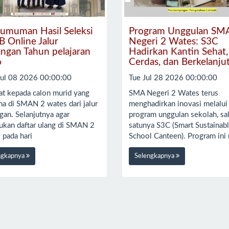
umuman Hasil Seleksi
Program Unggulan SM
 Online Jalur
Negeri 2 Wates: S3C
ngan Tahun pelajaran
Hadirkan Kantin Sehat,
6
Cerdas, dan Berkelanju
ul 08 2026 00:00:00
Tue Jul 28 2026 00:00:00
at kepada calon murid yang
SMA Negeri 2 Wates terus
ma di SMAN 2 wates dari jalur
menghadirkan inovasi melalui
gan. Selanjutnya agar
program unggulan sekolah, sa
ukan daftar ulang di SMAN 2
satunya S3C (Smart Sustainab
 pada hari
School Canteen). Program ini
ngkapnya
Selengkapnya