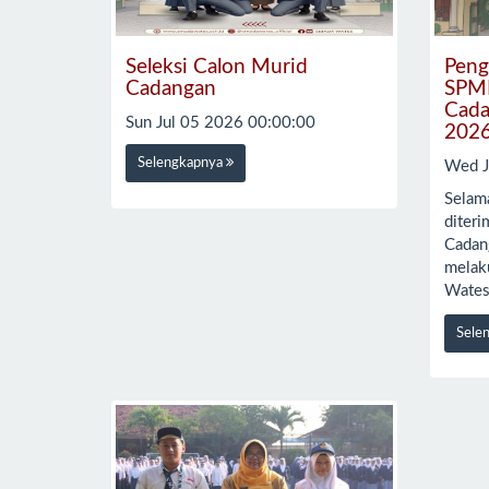
Seleksi Calon Murid
Peng
Cadangan
SPMB
Cada
Sun Jul 05 2026 00:00:00
202
Selengkapnya
Wed J
Selam
diteri
Cadan
melak
Wates
Sele