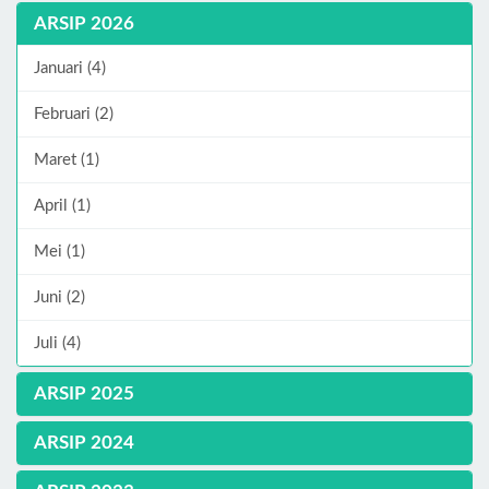
ARSIP 2026
Januari (4)
Februari (2)
Maret (1)
April (1)
Mei (1)
Juni (2)
Juli (4)
ARSIP 2025
ARSIP 2024