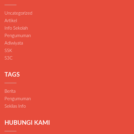
Uncategorized
Artikel
Info Sekolah
Pengumuman
Adiwiyata
SSK
S3C
TAGS
Berita
Pengumuman
Sekilas Info
HUBUNGI KAMI