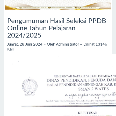
Pengumuman Hasil Seleksi PPDB
Online Tahun Pelajaran
2024/2025
Jum'at, 28 Juni 2024 ~ Oleh Administrator ~ Dilihat 13146
Kali