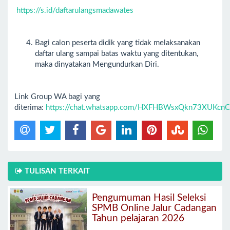
https://s.id/daftarulangsmadawates
Bagi calon peserta didik yang tidak melaksanakan
daftar ulang sampai batas waktu yang ditentukan,
maka dinyatakan Mengundurkan Diri.
Link Group WA bagi yang
diterima:
https://chat.whatsapp.com/HXFHBWsxQkn73XUKcnC
TULISAN TERKAIT
Pengumuman Hasil Seleksi
SPMB Online Jalur Cadangan
Tahun pelajaran 2026