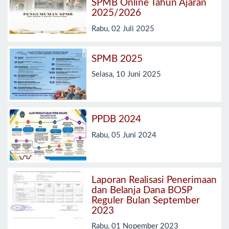
SPMB Online Tahun Ajaran
2025/2026
Rabu, 02 Juli 2025
SPMB 2025
Selasa, 10 Juni 2025
PPDB 2024
Rabu, 05 Juni 2024
Laporan Realisasi Penerimaan
dan Belanja Dana BOSP
Reguler Bulan September
2023
Rabu, 01 Nopember 2023