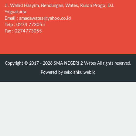
Jl. Wahid Hasyim, Bendungan, Wates, Kulon Progo, D.I.
Yogyakarta
Email : smadawates@yahoo.co.id
Telp : 0274 773055
Fax : 0274773055
Copyright © 2017 - 2026
SMA NEGERI 2 Wates
All rights reserved.
Powered by
sekolahku.web.id