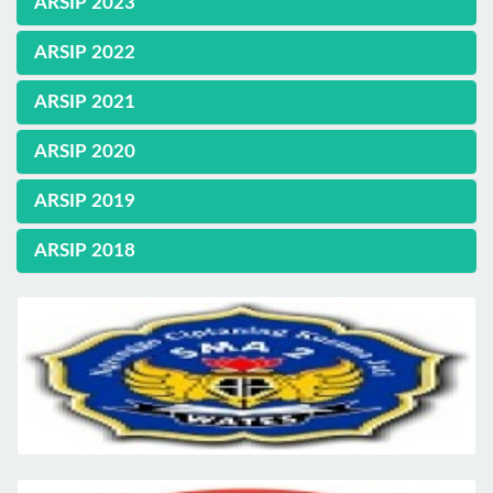
ARSIP 2023
ARSIP 2022
ARSIP 2021
ARSIP 2020
ARSIP 2019
ARSIP 2018