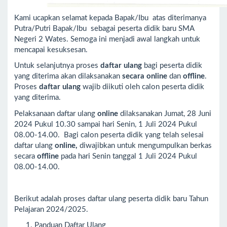
Kami ucapkan selamat kepada Bapak/Ibu atas diterimanya
Putra/Putri Bapak/Ibu sebagai peserta didik baru SMA
Negeri 2 Wates. Semoga ini menjadi awal langkah untuk
mencapai kesuksesan.
Untuk selanjutnya proses
daftar ulang
bagi peserta didik
yang diterima akan dilaksanakan
secara
online
dan
offline
.
Proses
daftar ulang
wajib diikuti oleh calon peserta didik
yang diterima.
Pelaksanaan daftar ulang
online
dilaksanakan Jumat, 28 Juni
2024 Pukul 10.30 sampai hari Senin, 1 Juli 2024 Pukul
08.00-14.00. Bagi calon peserta didik yang telah selesai
daftar ulang
online,
diwajibkan untuk mengumpulkan berkas
secara
offline
pada hari Senin tanggal 1 Juli 2024 Pukul
08.00-14.00.
Berikut adalah proses daftar ulang peserta didik baru Tahun
Pelajaran 2024/2025.
Panduan Daftar Ulang