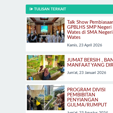
TULISAN TERKAIT
Talk Show Pembiasaa
GPBLHS SMP Negeri
Wates di SMA Negeri
Wates
Kamis, 23 April 2026
JUMAT BERSIH , BA
MANFAAT YANG DI
Jum'at, 23 Januari 2026
PROGRAM DIVISI
PEMBIBITAN
PENYIANGAN
GULMA/RUMPUT
Jum'at, 23 Agustus 2024