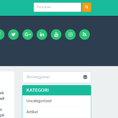
KATEGORI
pek
adi
Uncategorized
an
Artikel
gai