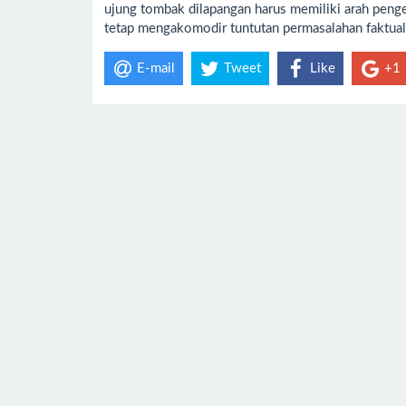
ujung tombak dilapangan harus memiliki arah peng
tetap mengakomodir tuntutan permasalahan faktual 
E-mail
Tweet
Like
+1